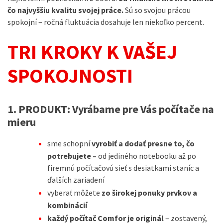
čo najvyššiu kvalitu svojej práce.
Sú so svojou prácou
spokojní – ročná fluktuácia dosahuje len niekoľko percent.
TRI KROKY K VAŠEJ
SPOKOJNOSTI
1. PRODUKT:
Vyrábame pre Vás počítače na
mieru
sme schopní
vyrobiť a dodať presne to, čo
potrebujete –
od jediného notebooku až po
firemnú počítačovú sieť s desiatkami staníc a
ďalších zariadení
vyberať môžete
zo širokej ponuky prvkov a
kombinácií
každý počítač Comfor je originál
– zostavený,