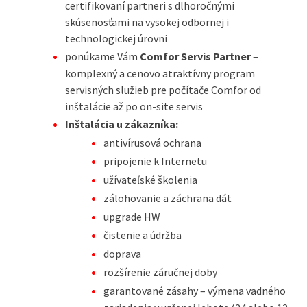
certifikovaní partneri s dlhoročnými
skúsenosťami na vysokej odbornej i
technologickej úrovni
ponúkame Vám
Comfor Servis Partner
–
komplexný a cenovo atraktívny program
servisných služieb pre počítače Comfor od
inštalácie až po on-site servis
Inštalácia u zákazníka:
antivírusová ochrana
pripojenie k Internetu
užívateľské školenia
zálohovanie a záchrana dát
upgrade HW
čistenie a údržba
doprava
rozšírenie záručnej doby
garantované zásahy – výmena vadného