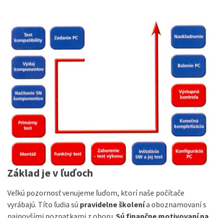
Základ je v ľuďoch
Veľkú pozornosť venujeme ľuďom, ktorí naše počítače
vyrábajú. Títo ľudia sú
pravidelne školení
a oboznamovaní s
najnovšími poznatkami z oboru.
Sú finančne motivovaní na