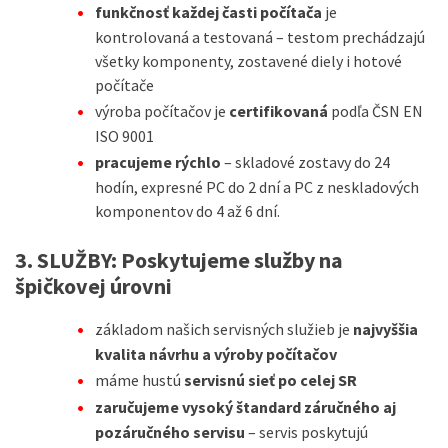
funkčnosť každej časti počítača
je
kontrolovaná a testovaná – testom prechádzajú
všetky komponenty, zostavené diely i hotové
počítače
výroba počítačov je
certifikovaná
podľa ČSN EN
ISO 9001
pracujeme rýchlo
– skladové zostavy do 24
hodín, expresné PC do 2 dní a PC z neskladových
komponentov do 4 až 6 dní.
3. SLUŽBY:
Poskytujeme služby na
špičkovej úrovni
základom našich servisných služieb je
najvyššia
kvalita návrhu a výroby počítačov
máme hustú
servisnú sieť po celej SR
zaručujeme vysoký štandard záručného aj
pozáručného servisu
– servis poskytujú