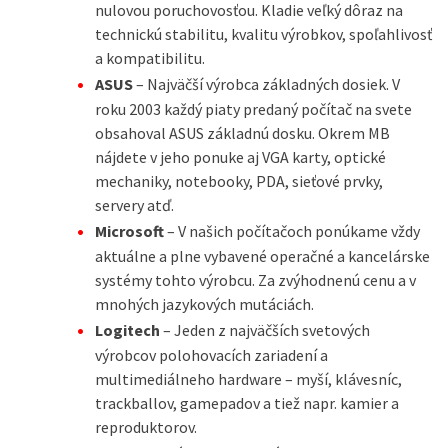
nulovou poruchovosťou. Kladie veľký dôraz na
technickú stabilitu, kvalitu výrobkov, spoľahlivosť
a kompatibilitu.
ASUS
– Najväčší výrobca základných dosiek. V
roku 2003 každý piaty predaný počítač na svete
obsahoval ASUS základnú dosku. Okrem MB
nájdete v jeho ponuke aj VGA karty, optické
mechaniky, notebooky, PDA, sieťové prvky,
servery atď.
Microsoft
– V našich počítačoch ponúkame vždy
aktuálne a plne vybavené operačné a kancelárske
systémy tohto výrobcu. Za zvýhodnenú cenu a v
mnohých jazykových mutáciách.
Logitech
– Jeden z najväčších svetových
výrobcov polohovacích zariadení a
multimediálneho hardware – myší, klávesníc,
trackballov, gamepadov a tiež napr. kamier a
reproduktorov.