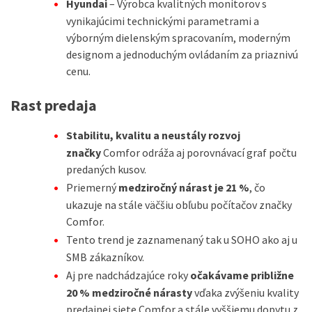
Hyundai
– Výrobca kvalitných monitorov s
vynikajúcimi technickými parametrami a
výborným dielenským spracovaním, moderným
designom a jednoduchým ovládaním za priaznivú
cenu.
Rast predaja
Stabilitu, kvalitu a neustály rozvoj
značky
Comfor odráža aj porovnávací graf počtu
predaných kusov.
Priemerný
medziročný nárast je 21 %
, čo
ukazuje na stále väčšiu obľubu počítačov značky
Comfor.
Tento trend je zaznamenaný tak u SOHO ako aj u
SMB zákazníkov.
Aj pre nadchádzajúce roky
očakávame približne
20 % medziročné nárasty
vďaka zvýšeniu kvality
predajnej siete Comfor a stále vyššiemu dopytu z