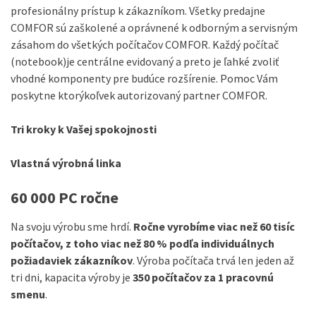
profesionálny prístup k zákazníkom. Všetky predajne
COMFOR sú zaškolené a oprávnené k odborným a servisným
zásahom do všetkých počítačov COMFOR. Každý počítač
(notebook)je centrálne evidovaný a preto je ľahké zvoliť
vhodné komponenty pre budúce rozšírenie. Pomoc Vám
poskytne ktorýkoľvek autorizovaný partner COMFOR.
Tri kroky k Vašej spokojnosti
Vlastná výrobná linka
60 000 PC ročne
Na svoju výrobu sme hrdí.
Ročne vyrobíme viac než 60 tisíc
počítačov, z toho viac než 80 % podľa individuálnych
požiadaviek zákazníkov
. Výroba počítača trvá len jeden až
tri dni, kapacita výroby je
350 počítačov za 1 pracovnú
smenu
.