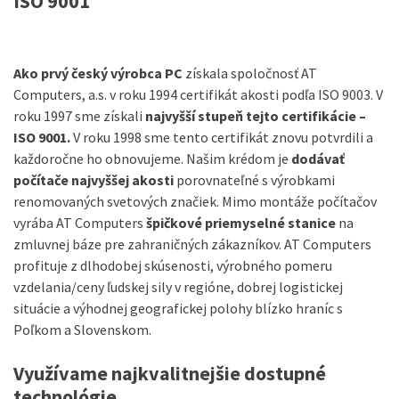
ISO 9001
Ako prvý český výrobca PC
získala spoločnosť AT
Computers, a.s. v roku 1994 certifikát akosti podľa ISO 9003. V
roku 1997 sme získali
najvyšší stupeň tejto certifikácie –
ISO 9001.
V roku 1998 sme tento certifikát znovu potvrdili a
každoročne ho obnovujeme. Našim krédom je
dodávať
počítače najvyššej akosti
porovnateľné s výrobkami
renomovaných svetových značiek. Mimo montáže počítačov
vyrába AT Computers
špičkové priemyselné stanice
na
zmluvnej báze pre zahraničných zákazníkov. AT Computers
profituje z dlhodobej skúsenosti, výrobného pomeru
vzdelania/ceny ľudskej sily v regióne, dobrej logistickej
situácie a výhodnej geografickej polohy blízko hraníc s
Poľkom a Slovenskom.
Využívame najkvalitnejšie dostupné
technológie