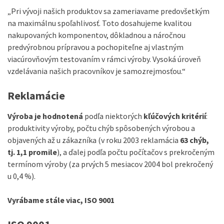
„Pri vývoji našich produktov sa zameriavame predovšetkým
na maximálnu spoľahlivosť. Toto dosahujeme kvalitou
nakupovaných komponentov, dôkladnou a náročnou
predvýrobnou prípravou a pochopiteľne aj vlastným
viacúrovňovým testovaním v rámci výroby. Vysoká úroveň
vzdelávania našich pracovníkov je samozrejmosťou.“
Reklamácie
Výroba je hodnotená
podľa niektorých
kľúčových kritérií
:
produktivity výroby, počtu chýb spôsobených výrobou a
objavených až u zákazníka (v roku 2003 reklamácia
63 chýb,
tj. 1,1 promile
), a ďalej podľa počtu počítačov s prekročeným
termínom výroby (za prvých 5 mesiacov 2004 bol prekročený
u 0,4 %).
Vyrábame stále viac, ISO 9001