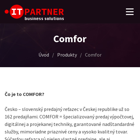
Comfor
Úvod
/
Produkty
/
Comfor
Čo je to COMFOR?
Česko – slovenský predajný reťazec v Českej republike už so
162 predajňami. COMFOR = špecializovaný predaj výpočtovej,
digitálnej a projekanej techniky, garantované nadštandardné
služby, mimoriadne priaznivé ceny a vysoko kvalitný tovar.
Súčasťou reťazca sú nielen vlastné predajne, ale aj