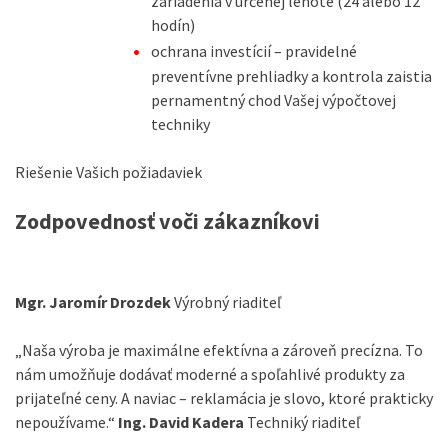
zariadenia v určenej lehote (24 alebo 12
hodín)
ochrana investícií – pravidelné
preventívne prehliadky a kontrola zaistia
pernamentný chod Vašej výpočtovej
techniky
Riešenie Vašich požiadaviek
Zodpovednosť voči zákazníkovi
Mgr. Jaromír Drozdek
Výrobný riaditeľ
„Naša výroba je maximálne efektívna a zároveň precízna. To
nám umožňuje dodávať moderné a spoľahlivé produkty za
prijateľné ceny. A naviac – reklamácia je slovo, ktoré prakticky
nepoužívame.“
Ing. David Kadera
Techniký riaditeľ