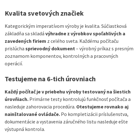
Kvalita svetových značiek
Kategorickým imperatívom výroby je kvalita. Súčiastková
základňa sa skladá
výhradne z výrobkov spoľahlivých a
zavedených firiem
z celého sveta. Každému počítaču
prislúcha
sprievodný dokument
– výrobný príkaz s presným
zoznamom komponentov, kontrolných a pracovných
operácií.
Testujeme na 6-tich úrovniach
Každý počítač je v priebehu výroby testovaný na šiestich
úrovňiach.
Primárne testy kontrolujú funkčnosť počítača a
nasleduje zahorovacia procedúra.
Otestujeme rovnako aj
nainštalované ovládače.
Po kompletizácii príslušenstva,
dokumentácie a vystavenia záručného listu nasleduje ešte
výstupná kontrola.