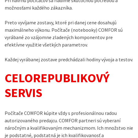
Pri návrhu počítačov sa riadime skutočnou potrebou a
možnosťami každého zákazníka.
Preto vyvíjame zostavy, ktoré pri danej cene dosahujú
maximálneho výkonu. Počítače (notebooky) COMFOR sú
vyrábané zo vzájomne zladených komponentov pre
efektívne využitie všetkých parametrov.
Každej vyrábanej zostave predchádzali hodiny vývoja a testov.
CELOREPUBLIKOVÝ
SERVIS
Počítače COMFOR kúpite vždy s profesionálnou radou
autorizovaného predajcu. COMFOR partneri sú vyberaní
náročným a kvalifikovaným mechanizmom. Ich množstvo nie
je podstatné, podstatná je ich kvalifikovanosť a