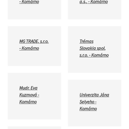
- Komárno
a.s., - Komárno
MG TRADE, s.r.o.
Trémas
- Komárno
Slovakia spol,
s.r.o. - Komárno
Mudr. Eva
Kuzmová -
Univerzita Jána
Komárno
Selyeho -
Komárno