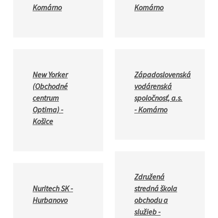
Komárno
Komárno
New Yorker
Západoslovenská
(Obchodné
vodárenská
centrum
spoločnosť, a.s.
Optima) -
- Komárno
Košice
Združená
Nuritech SK -
stredná škola
Hurbanovo
obchodu a
služieb -