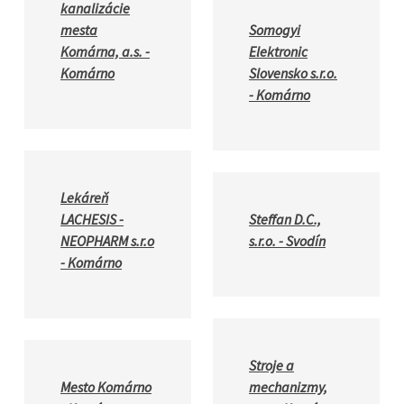
kanalizácie
mesta
Somogyi
Komárna, a.s. -
Elektronic
Komárno
Slovensko s.r.o.
- Komárno
Lekáreň
LACHESIS -
Steffan D.C.,
NEOPHARM s.r.o
s.r.o. - Svodín
- Komárno
Stroje a
Mesto Komárno
mechanizmy,