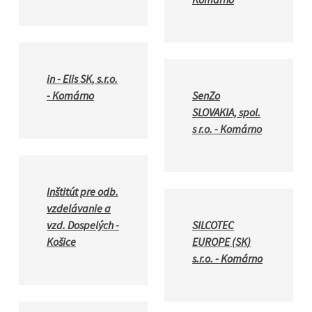
in - Elis SK, s.r.o.
- Komárno
SenZo
SLOVAKIA, spol.
s r.o. - Komárno
Inštitút pre odb.
vzdelávanie a
vzd. Dospelých -
SILCOTEC
Košice
EUROPE (SK)
s.r.o. - Komárno