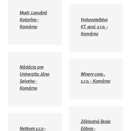
Mudr. Lopušná
Katarína -
Vydavateľstvo
Komárno
KT, spol. s r.o. -
Komárno
Nádácia pre
Univerzitu Jána
Winery corp.,
Selyeho -
s.r.o. - Komárno
Komárno
Základná škola
Netkom s.r.o -
Eötvos -