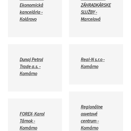
Ekonomická
ZÁHRADKÁRSKE
kancelária -
SLUŽBY -
Kolárovo
Marcelová
Dunaj Petrol
Real-N s.r.o -
Trade a.s. -
Komárno
Komárno
Regionálne
FOREX- Karol
osvetové
Tárnok -
centrum -
Komárno
Komárno