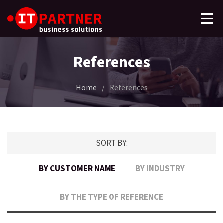
References
Home
/
References
SORT BY:
BY CUSTOMER NAME
BY INDUSTRY
BY THE TYPE OF REFERENCE