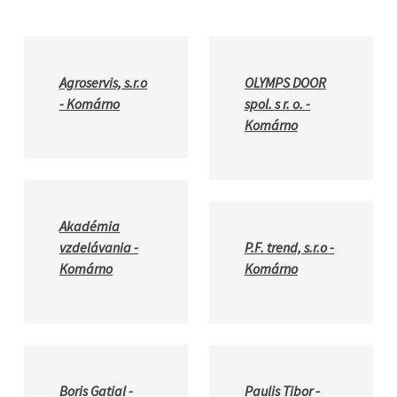
Agroservis, s.r.o
OLYMPS DOOR
- Komárno
spol. s r. o. -
Komárno
Akadémia
vzdelávania -
P.F. trend, s.r.o -
Komárno
Komárno
Boris Gatial -
Paulis Tibor -