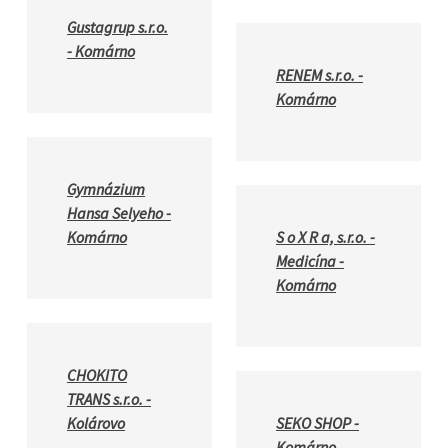
Gustagrup s.r.o.
- Komárno
RENEM s.r.o. -
Komárno
Gymnázium
Hansa Selyeho -
Komárno
S o X R a, s.r.o. -
Medicína -
Komárno
CHOKITO
TRANS s.r.o. -
Kolárovo
SEKO SHOP -
Komárno