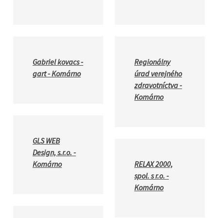
Gabriel kovacs -
Regionálny
gart - Komárno
úrad verejného
zdravotníctva -
Komárno
GLS WEB
Design, s.r.o. -
Komárno
RELAX 2000,
spol. s r.o. -
Komárno