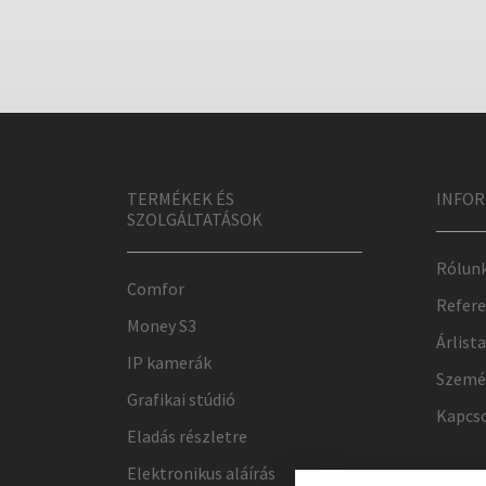
TERMÉKEK ÉS
INFOR
SZOLGÁLTATÁSOK
Rólun
Comfor
Refere
Money S3
Árlista
IP kamerák
Szemé
Grafikai stúdió
Kapcs
Eladás részletre
Elektronikus aláírás