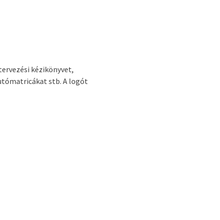
tervezési kézikönyvet,
utómatricákat stb. A logót