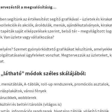
tervezéstől a megvalósításig…
n segítünk az értékesítést segítő grafikával – üzletek és kiraka
új kollekciók és akciók, árcédulák, menük, ajándékutalványok, kirak
tapéták saját elképzelések szerint, belső tér – megvilágított logó
. Van üzlete vagy vállalkozása?
phelyére? Szemet gyönyörködtető grafikákat készítünk, amelyekk
szolgáltatásaival ügyfeleket vonzhat. Megtervezzük az üzleteket, k
at.
 „látható” módok széles skálájából:
, menütáblák, A-táblák, roll-up rendszerek, promóciós asztalok,
óriásplakátok, városi fények
 árucikkek, wobblerek
kültéri és beltéri tárolók (világos is)
tartás, információs rendszerek, hivatalos táblák, világító táblák