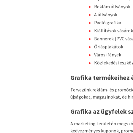
Reklám állványok
A állványok
Padló grafika
Kiállítások vásárok
Bannerek (PVC vász
Óriásplakátok
Városi fények
Közlekedési eszkö
Grafika termékeihez 
Tervezünk reklám- és promóció
újságokat, magazinokat, de hi
Grafika az ügyfelek 
A marketing területén megszólí
kedvezményes kuponok, promó