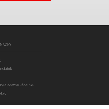
MÁCIÓ
k
nciáink
lyes adatok védelme
olat