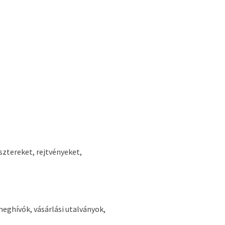
ztereket, rejtvényeket,
meghívók, vásárlási utalványok,