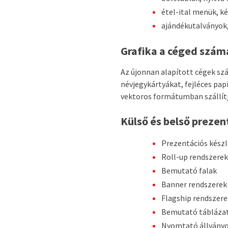
étel-ital menük, k
ajándékutalványok,
Grafika a céged szám
Az újonnan alapított cégek szá
névjegykártyákat, fejléces pa
vektoros formátumban szállítj
Külső és belső prezen
Prezentációs kész
Roll-up rendszerek
Bemutató falak
Banner rendszerek
Flagship rendszere
Bemutató tábláza
Nyomtató állvány