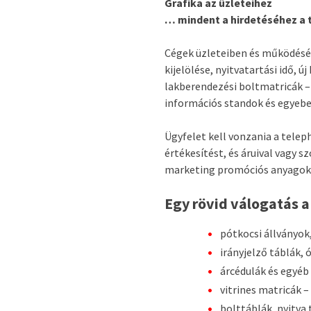
Grafika az üzleteihez
… mindent a hirdetéséhez a 
Cégek üzleteiben és működésébe
kijelölése, nyitvatartási idő, 
lakberendezési boltmatricák – 
információs standok és egyebek
Ügyfelet kell vonzania a tele
értékesítést, és áruival vagy 
marketing promóciós anyagok
Egy rövid válogatás a
pótkocsi állványok
irányjelző táblák, 
árcédulák és egyéb
vitrines matricák – 
bolttáblák, nyitva 