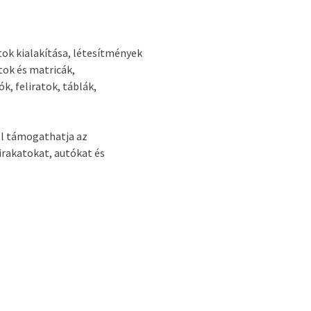
tok kialakítása, létesítmények
atok és matricák,
k, feliratok, táblák,
el támogathatja az
irakatokat, autókat és