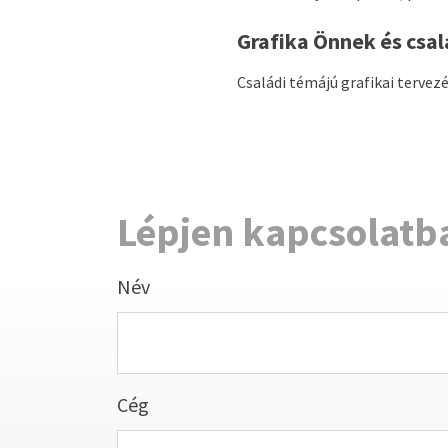
Grafika Önnek és csa
Családi témájú grafikai tervez
Lépjen kapcsolatb
Név
Cég