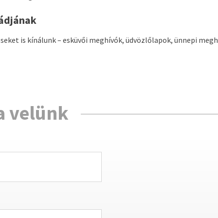
ládjának
éseket is kínálunk – esküvői meghívók, üdvözlőlapok, ünnepi megh
a velünk