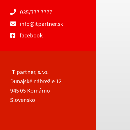
035/777 7777
info@itpartner.sk
facebook
IT partner, s.r.o.
Dunajské nábrežie 12
945 05 Komárno
Slovensko