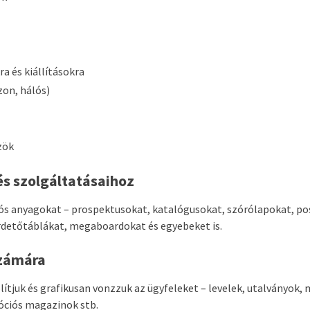
ra és kiállításokra
on, hálós)
zök
és szolgáltatásaihoz
s anyagokat – prospektusokat, katalógusokat, szórólapokat, pos
rdetőtáblákat, megaboardokat és egyebeket is.
számára
tjuk és grafikusan vonzzuk az ügyfeleket – levelek, utalványok, 
ciós magazinok stb.