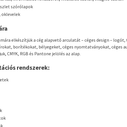
észlet szórólapok
 oklevelek
ára
mára elkészítjük a cég alapvető arculatát – céges design – logót, 
pírokat, borítékokat, bélyegeket, céges nyomtatványokat, céges a
uk, CMYK, RGB és Pantone jelölés az alap.
tációs rendszerek:
letek
k
tok
ok