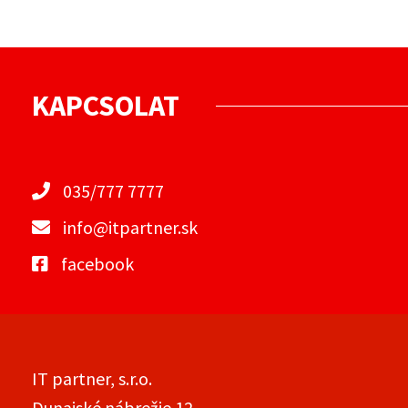
KAPCSOLAT
035/777 7777
info@itpartner.sk
facebook
IT partner, s.r.o.
Dunajské nábrežie 12