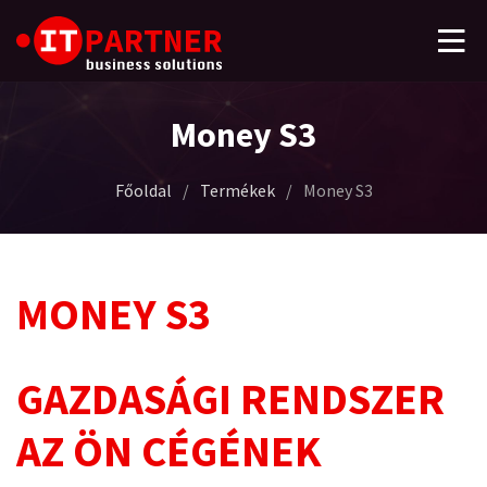
Money S3
Főoldal
/
Termékek
/
Money S3
MONEY S3
GAZDASÁGI RENDSZER
AZ ÖN CÉGÉNEK