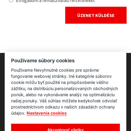
Elfogadom a felhasználási feltételeket
Používame súbory cookies
Používame Nevyhnutné cookies pre správne
fungovanie webovej stránky. Iné kategórie súborov
cookie môžu byť použité na prispôsobenie vášho
zážitku, na distribúciu personalizovaných obchodných
ponúk, alebo na vykonávanie analýz na optimalizáciu
našej ponuky. Váš súhlas môžete kedykoľvek odvolať
prostredníctvom odkazu v našich zásadách ochrany
údajov.
Nastavenia cookies
Akceptovať všetky