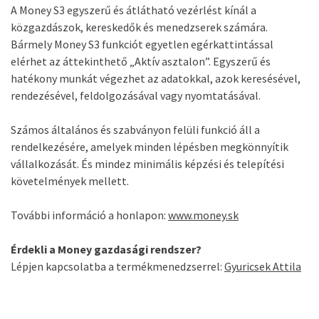
A Money S3 egyszerű és átlátható vezérlést kínál a
közgazdászok, kereskedők és menedzserek számára.
Bármely Money S3 funkciót egyetlen egérkattintással
elérhet az áttekinthető „Aktív asztalon”. Egyszerű és
hatékony munkát végezhet az adatokkal, azok keresésével,
rendezésével, feldolgozásával vagy nyomtatásával.
Számos általános és szabványon felüli funkció áll a
rendelkezésére, amelyek minden lépésben megkönnyítik
vállalkozását. És mindez minimális képzési és telepítési
követelmények mellett.
További információ a honlapon:
www.money.sk
Érdekli a Money gazdasági rendszer?
Lépjen kapcsolatba a termékmenedzserrel:
Gyuricsek Attila