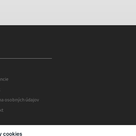
ncie
k
a osobných údajov
kt
y cookies