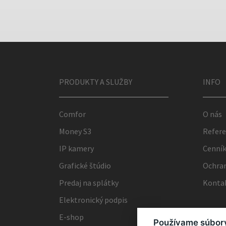
PRODUKTY A SLUŽBY
INFO
Comfor
O nás
Money S3
Refere
IP kamery
Cenní
Grafické štúdio
Ochran
Predaj na splátky
Konta
Elektronický podpis
E-shop
Používame súbor